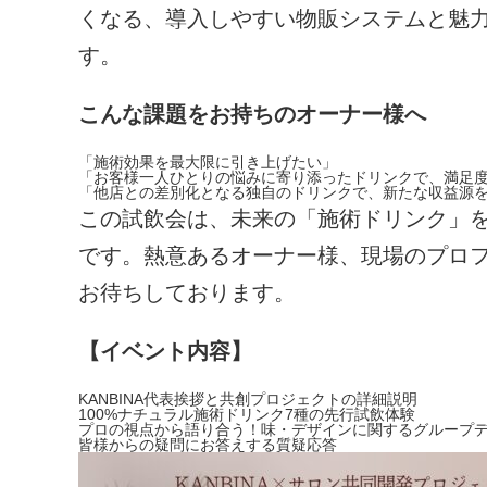
くなる、導入しやすい物販システムと魅
す。
こんな課題をお持ちのオーナー様へ
「施術効果を最大限に引き上げたい」
「お客様一人ひとりの悩みに寄り添ったドリンクで、満足
「他店との差別化となる独自のドリンクで、新たな収益源
この試飲会は、未来の「施術ドリンク」
です。熱意あるオーナー様、現場のプロ
お待ちしております。
【イベント内容】
KANBINA代表挨拶と共創プロジェクトの詳細説明
100%ナチュラル施術ドリンク7種の先行試飲体験
プロの視点から語り合う！味・デザインに関するグループ
皆様からの疑問にお答えする質疑応答