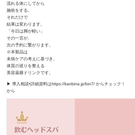
流れる体にしてから
施術をする。
それだけで
結果は変わります。
「今日は脚が軽い」
その一言が、
次の予約に繋がります。
※本製品は
未病ケアの考えに基づき、
体質の巡りを整える
美容薬膳ドリンクです。
▶ 導入相談•詳細資料はhttps://kanbina.jp/bin7/ からチェック！
から