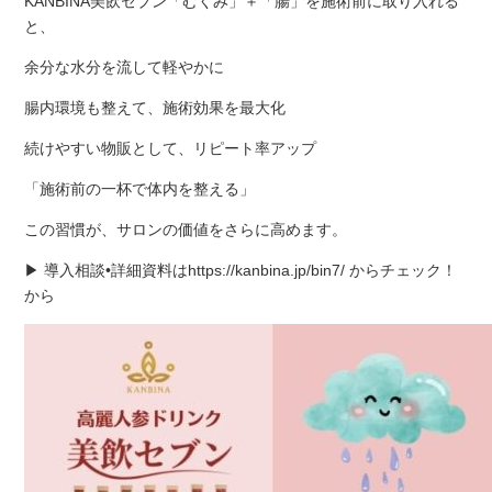
KANBINA美飲セブン「むくみ」＋「腸」を施術前に取り入れる
と、
余分な水分を流して軽やかに
腸内環境も整えて、施術効果を最大化
続けやすい物販として、リピート率アップ
「施術前の一杯で体内を整える」
この習慣が、サロンの価値をさらに高めます。
▶ 導入相談•詳細資料はhttps://kanbina.jp/bin7/ からチェック！
から