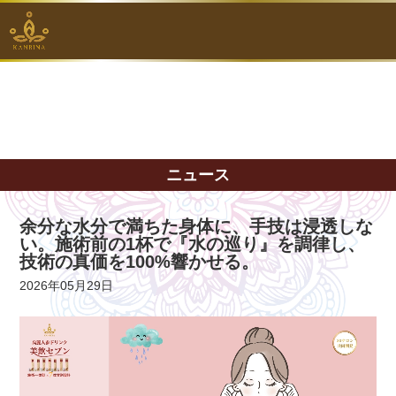
ニュース
余分な水分で満ちた身体に、手技は浸透しな
い。施術前の1杯で『水の巡り』を調律し、
技術の真価を100%響かせる。
2026年05月29日