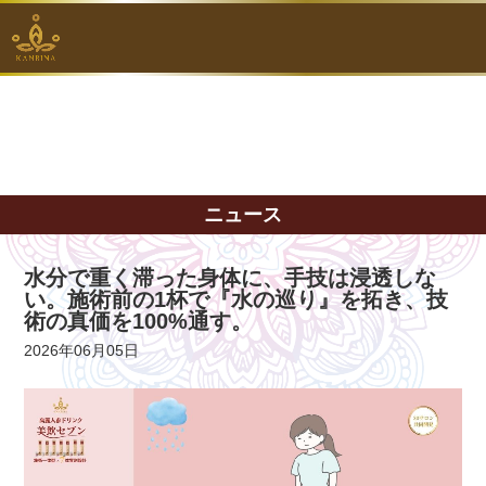
ニュース
水分で重く滞った身体に、手技は浸透しな
い。施術前の1杯で『水の巡り』を拓き、技
術の真価を100%通す。
2026年06月05日