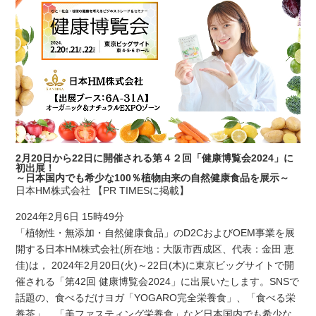
2月20日から22日に開催される第４２回「健康博覧会2024」に
初出展！
～日本国内でも希少な100％植物由来の自然健康食品を展示～
日本HM株式会社 【PR TIMESに掲載】
2024年2月6日 15時49分
「植物性・無添加・自然健康食品」のD2CおよびOEM事業を展
開する日本HM株式会社(所在地：大阪市西成区、代表：金田 恵
佳)は， 2024年2月20日(火)～22日(木)に東京ビッグサイトで開
催される「第42回 健康博覧会2024」に出展いたします。SNSで
話題の、食べるだけヨガ「YOGARO完全栄養食」、「食べる栄
養茶」、「美ファスティング栄養食」など日本国内でも希少な