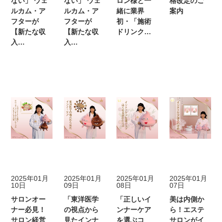
ない」 ウェ
ない」 ウェ
ロン様と一
格改定のご
ルカム・ア
ルカム・ア
緒に業界
案内
フターが
フターが
初・「施術
【新たな収
【新たな収
ドリンク…
入…
入…
サロンコラム
サロンコラム
サロンコラム
サロンコラ
2025年01月
2025年01月
2025年01月
2025年01月
10日
09日
08日
07日
サロンオー
「東洋医学
「正しいイ
美は内側か
ナー必見！
の視点から
ンナーケア
ら！エステ
サロン経営
見たインナ
を選ぶコ
サロンがイ