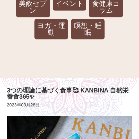
美飲セブ
イベント
食健康コ
ン
ラム
ヨガ・運
瞑想・睡
動
眠
3つの理論に基づく食事🥰 KANBINA 自然栄
養食365✨
2023年03月28日