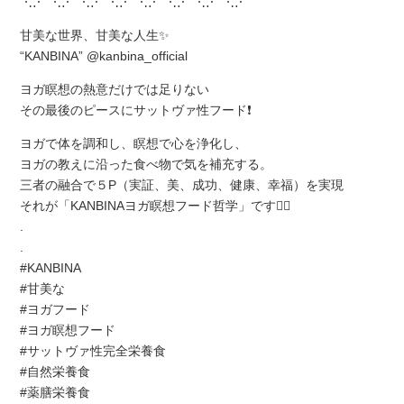
⋱⋰ ⋱⋰ ⋱⋰ ⋱⋰ ⋱⋰ ⋱⋰ ⋱⋰ ⋱⋰
甘美な世界、甘美な人生✨
“KANBINA” @kanbina_official
ヨガ瞑想の熱意だけでは足りない
その最後のピースにサットヴァ性フード❗️
ヨガで体を調和し、瞑想で心を浄化し、
ヨガの教えに沿った食べ物で気を補充する。
三者の融合で５P（実証、美、成功、健康、幸福）を実現
それが「KANBINAヨガ瞑想フード哲学」です💁‍♀️
.
.
#KANBINA
#甘美な
#ヨガフード
#ヨガ瞑想フード
#サットヴァ性完全栄養食
#自然栄養食
#薬膳栄養食