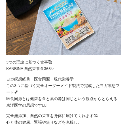
3つの理論に基づく食事🥰
KANBINA 自然栄養食365✨
ヨガ瞑想経典・医食同源・現代栄養学
この3つに基づく完全オーダーメイド製法で完成したヨガ瞑想フ
ード💕
医食同源とは健康を食と薬の源は同じという観点からとらえる
東洋医学の思想です💁‍♀️
完全無添加、自然の栄養を身体に届けてくれます🥰
心と体の健康、緊張や焦りなどを克服し、