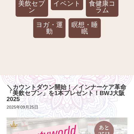
美飲セブ
イベント
食健康コ
ン
ラム
ヨガ・運
瞑想・睡
動
眠
＼カウントダウン開始！／インナーケア革命
「美飲セブン」を1本プレゼント！BWJ大阪
2025
2025年09月25日