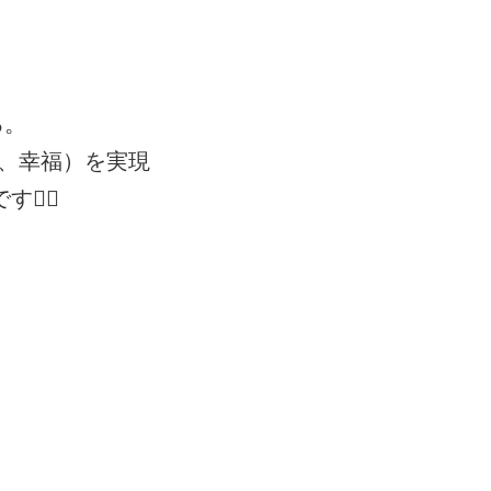
る。
、幸福）を実現
‍♀️