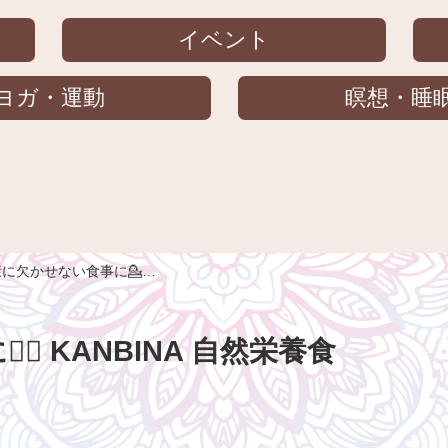
イベント
ヨガ・運動
瞑想・睡
に欠かせない食事に💁‍…
♀️ KANBINA 自然栄養食