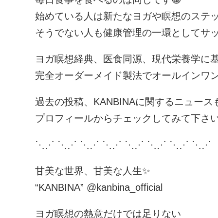
始めている人は新たなヨガや瞑想のステ
そうでない人も健康管理の一環としてサッ
ヨガ瞑想経典、医食同源、現代栄養学に
完全オーダーメイド製法でオールインワン
過去の投稿、KANBINAに関するニュース
プロフィールからチェックしてみて下さい💁‍
⋱⋰ ⋱⋰ ⋱⋰ ⋱⋰ ⋱⋰ ⋱⋰ ⋱⋰ ⋱⋰
甘美な世界、甘美な人生✨
“KANBINA” @kanbina_official
ヨガ瞑想の熱意だけでは足りない