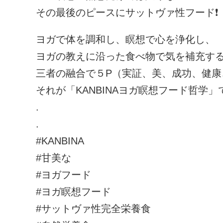
その最後のピースにサットヴァ性フード❗️
ヨガで体を調和し、瞑想で心を浄化し、
ヨガの教えに沿った食べ物で気を補充す
三者の融合で５P（実証、美、成功、健康
それが「KANBINAヨガ瞑想フード哲学」です
.
.
#KANBINA
#甘美な
#ヨガフード
#ヨガ瞑想フード
#サットヴァ性完全栄養食