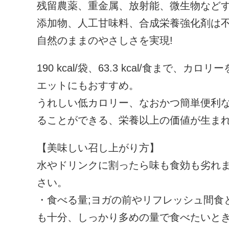
残留農薬、重金属、放射能、微生物など
添加物、人工甘味料、合成栄養強化剤は
自然のままのやさしさを実現!
190 kcal/袋、63.3 kcal/食まで
エットにもおすすめ。
うれしい低カロリー、なおかつ簡単便利
ることができる、栄養以上の価値が生ま
【美味しい召し上がり方】
水やドリンクに割ったら味も食効も劣れ
さい。
・食べる量;ヨガの前やリフレッシュ間食と
も十分、しっかり多めの量で食べたいとき