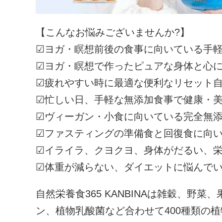
【こんなお悩みございませんか?】
☑ヨガ・瞑想前後の食事に向いている手
☑ヨガ・瞑想で作ったピュアな身体と心
☑疲れやすい時に最適な便利なリセット
☑忙しい日、手軽な無添加食事で健康・
☑ヴィーガン・小食に向いている完全無
☑ファスティングの準備食と回復食に向
☑イライラ、クヨクヨ、身体がだるい、
☑体重が減らない、ダイエットに悩んで
自然栄養食365 KANBINAは雑穀、野
ン、植物乳酸菌など合わせて400種類の