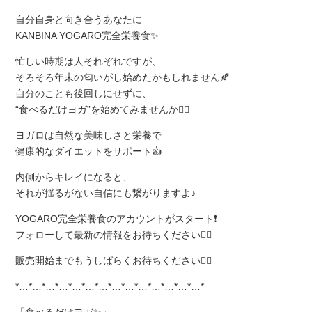
自分自身と向き合うあなたに
KANBINA YOGARO完全栄養食✨
忙しい時期は人それぞれですが、
そろそろ年末の匂いがし始めたかもしれません🍂
自分のことも後回しにせずに、
“食べるだけヨガ”を始めてみませんか💁‍♀
ヨガロは自然な美味しさと栄養で
健康的なダイエットをサポート👍
内側からキレイになると、
それが揺るがない自信にも繋がりますよ♪
YOGARO完全栄養食のアカウントがスタート❗
フォローして最新の情報をお待ちください💁‍♀
販売開始までもうしばらくお待ちください🙇‍♀
*…*…*…*…*…*…*…*…*…*…*…*…*…*…*