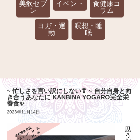
美飲セブ
イベント
食健康コ
ン
ラム
ヨガ・運
瞑想・睡
動
眠
~ 忙しさを言い訳にしない❣ ~ 自分自身と向
き合うあなたに KANBINA YOGARO完全栄
養食✨
2023年11月14日