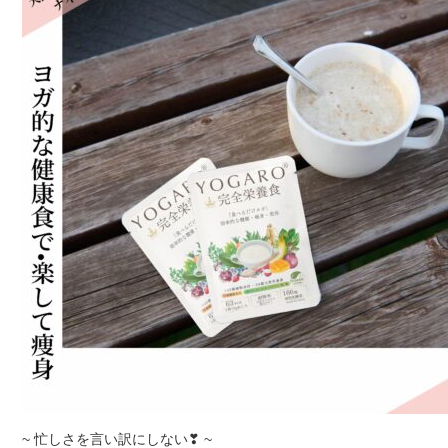
~ 忙しさを言い訳にしない❣ ~