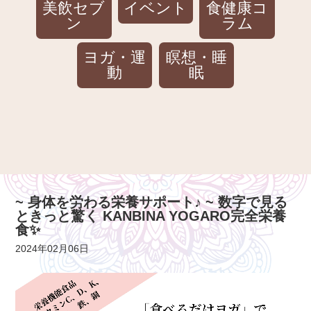
美飲セブ
イベント
食健康コ
ン
ラム
ヨガ・運
瞑想・睡
動
眠
~ 身体を労わる栄養サポート♪ ~ 数字で見る
ときっと驚く KANBINA YOGARO完全栄養
食✨
2024年02月06日