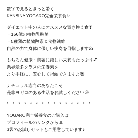
数字で見るときっと驚く
KANBINA YOGARO完全栄養食✨
ダイエット中の人にオススメな置き換え食❣
・166億の植物乳酸菌
・5種類の植物酵素＆食物繊維
自然の力で身体に優しい痩身を目指します👍
もちろん健康・美容に嬉しい栄養もたっぷり💕
業界最多クラスの栄養素を
より手軽に、安心して補給できますよ🥰
ナチュラル志向のあなたこそ
是非ヨガロのある生活をお試しください😘
*…*…*…*…*…*…*…*…*…*…*…*…*…*…*
YOGARO完全栄養食のご購入は
プロフィールのリンクから💁‍♀
3袋のお試しセットもご用意しています♪