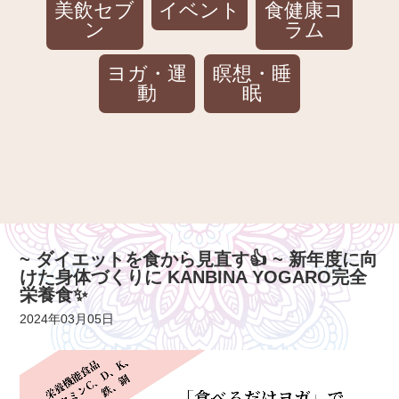
美飲セブ
イベント
食健康コ
ン
ラム
ヨガ・運
瞑想・睡
動
眠
~ ダイエットを食から見直す👍 ~ 新年度に向
けた身体づくりに KANBINA YOGARO完全
栄養食✨
2024年03月05日