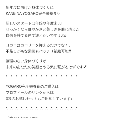
新年度に向けた身体づくりに
KANBINA YOGARO完全栄養食✨
新しいスタートは年始や年度末💁‍♀
せっかくなら健やかさと美しさを兼ね備えた
自信を持てる体で迎えたいですよね♪
ヨガロはカロリーを抑えるだけでなく、
不足しがちな栄養もバッチリ補給可能❣
無理のない身体づくりが
未来のあなたの笑顔とやる気に繋がるはずです💕
*…*…*…*…*…*…*…*…*…*…*…*…*…*…*
YOGARO完全栄養食のご購入は
プロフィールのリンクから💁‍♀
3袋のお試しセットもご用意しています♪
*…*…*…*…*…*…*…*…*…*…*…*…*…*…*