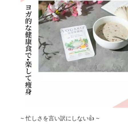
~ 忙しさを言い訳にしない👍 ~