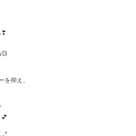
み❣
😥
ーを抑え、
で
💕
…*