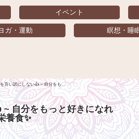
イベント
ヨガ・運動
瞑想・睡
さを言い訳にしない👍 ~ 自分をも…
 ~ 自分をもっと好きになれ
全栄養食✨