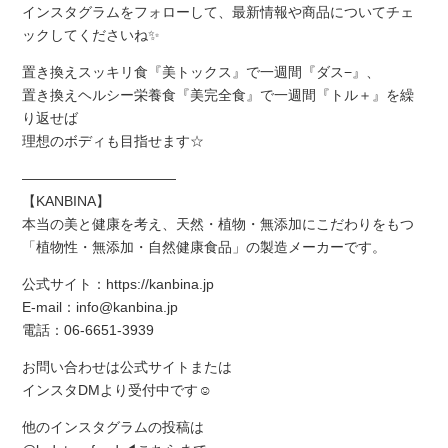
インスタグラムをフォローして、最新情報や商品についてチェ
ックしてくださいね✨
置き換えスッキリ食『美トックス』で一週間『ダス−』、
置き換えヘルシー栄養食『美完全食』で一週間『トル＋』を繰
り返せば
理想のボディも目指せます☆
———————————
【KANBINA】
本当の美と健康を考え、天然・植物・無添加にこだわりをもつ
「植物性・無添加・自然健康食品」の製造メーカーです。
公式サイト：https://kanbina.jp
E-mail：info@kanbina.jp
電話：06-6651-3939
お問い合わせは公式サイトまたは
インスタDMより受付中です☺️
他のインスタグラムの投稿は