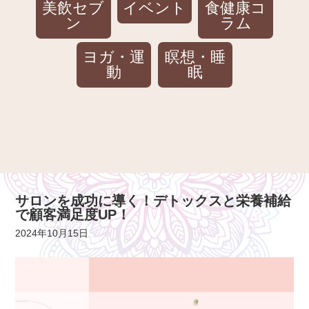
美飲セブ
イベント
食健康コ
ン
ラム
ヨガ・運
瞑想・睡
動
眠
サロンを成功に導く！デトックスと栄養補給
で顧客満足度UP！
2024年10月15日