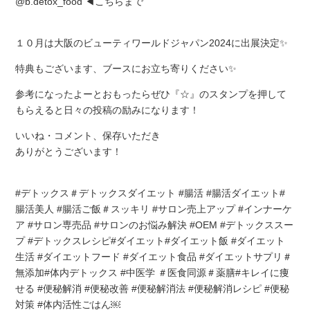
@b.detox_food ◀こちらまで
１０月は大阪のビューティワールドジャパン2024に出展決定✨
特典もございます、ブースにお立ち寄りください✨
参考になったよーとおもったらぜひ『☆』のスタンプを押して
もらえると日々の投稿の励みになります！
いいね・コメント、保存いただき
ありがとうございます！
#デトックス＃デトックスダイエット #腸活 #腸活ダイエット#
腸活美人 #腸活ご飯＃スッキリ #サロン売上アップ #インナーケ
ア #サロン専売品 #サロンのお悩み解決 #OEM #デトックススー
プ #デトックスレシピ#ダイエット#ダイエット飯 #ダイエット
生活 #ダイエットフード #ダイエット食品 #ダイエットサプリ＃
無添加#体内デトックス #中医学 ＃医食同源＃薬膳#キレイに痩
せる #便秘解消 #便秘改善 #便秘解消法 #便秘解消レシピ #便秘
対策 #体内活性ごはん￼