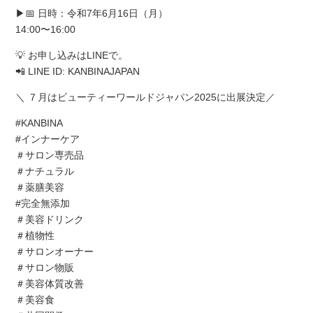
▶︎📅 日時：令和7年6月16日（月）
14:00〜16:00
💡 お申し込みはLINEで。
📲 LINE ID: KANBINAJAPAN
＼ ７月はビューティーワールドジャパン2025に出展決定／
#KANBINA
#インナーケア
＃サロン専売品
＃ナチュラル
＃薬膳美容
#完全無添加
＃美容ドリンク
＃植物性
＃サロンオーナー
＃サロン物販
＃美容体質改善
＃美容食