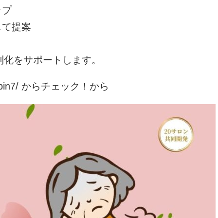
ップ
して提案
差別化をサポートします。
jp/bin7/ からチェック！から