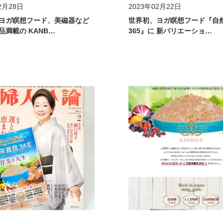
2月28日
2023年02月22日
ヨガ瞑想フード、美磁器など
世界初、ヨガ瞑想フード『自
品満載の KANB…
365』に 新バリエーショ…