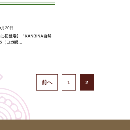
ィア掲載
9月20日
に初登場】「KANBINA自然
65（ヨガ瞑…
前へ
1
2